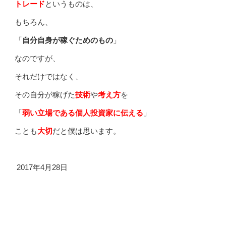
トレード
というものは、
もちろん、
「
自分自身が稼ぐためのもの
」
なのですが、
それだけではなく、
その自分が稼げた
技術
や
考え方
を
「
弱い立場である個人投資家に伝える
」
ことも
大切
だと僕は思います。
2017年4月28日