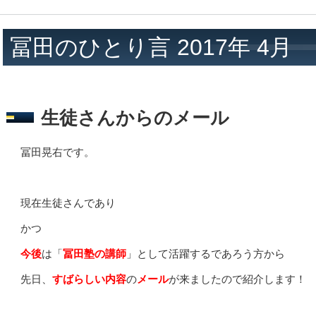
冨田のひとり言 2017年 4月
生徒さんからのメール
冨田晃右です。
現在生徒さんであり
かつ
今後
は「
冨田塾の講師
」として活躍するであろう方から
先日、
すばらしい内容
の
メール
が来ましたので紹介します！