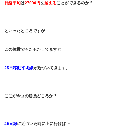
日経平均
は
27000
円
を
越える
ことができるのか？
といったところですが
この位置でもたもたしてますと
25
日移動平均線
が近づいてきます。
ここが今回の勝負どころか？
25
日線
に近づいた時に上に行けば上