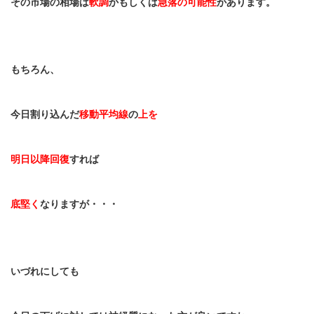
その市場の相場は
軟調
かもしくは
急落の可能性
があります。
もちろん、
今日割り込んだ
移動平均線
の
上を
明日以降回復
すれば
底堅く
なりますが・・・
いづれにしても