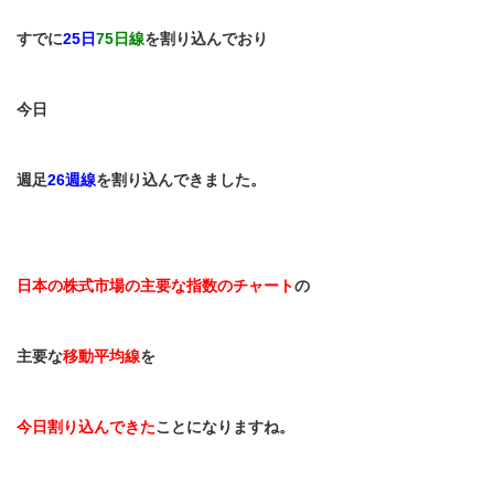
すでに
25
日
75
日線
を割り込んでおり
今日
週足
26
週線
を割り込んできました。
日本の株式市場の主要な指数のチャート
の
主要な
移動平均線
を
今日割り込んできた
ことになりますね。