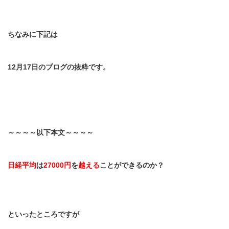
ちなみに下記は
12
月
17
日のブログの抜粋です。
～～～～以下本文～～～～
日経平均
は
27000
円
を
越える
ことができるのか？
といったところですが