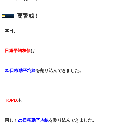
要警戒！
本日、
日経平均株価
は
25
日移動平均線
を割り込んできました。
TOPIX
も
同じく
25
日移動平均線
を割り込んできました。