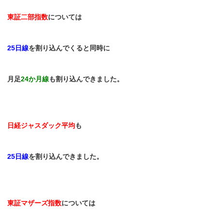
東証二部指数
については
25
日線
を割り込んでくると同時に
月足
24
か月線
も割り込んできました。
日経ジャスダック平均
も
25
日線
を割り込んできました。
東証マザーズ指数
については