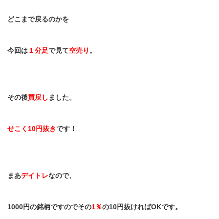
どこまで戻るのかを
今回は
１分足
で見て
空売り
。
その後
買戻し
ました。
せこく
10
円抜き
です！
まあ
デイトレ
なので、
1000
円の銘柄ですのでその
1
％
の
10
円抜ければ
OK
です。