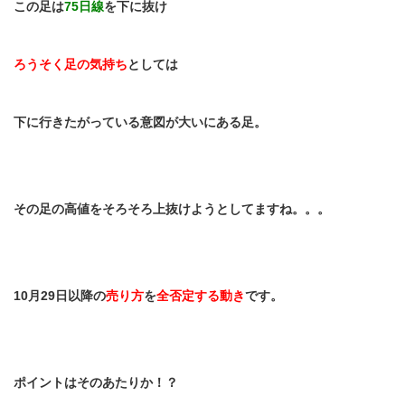
この足は
75
日線
を下に抜け
ろうそく足の気持ち
としては
下に行きたがっている意図が大いにある足。
その足の高値をそろそろ上抜けようとしてますね。。。
10
月
29
日以降の
売り方
を
全否定する動き
です。
ポイントはそのあたりか！？