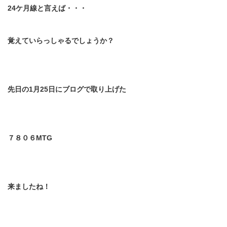
24
ケ月線と言えば・・・
覚えていらっしゃるでしょうか？
先日の
1
月
25
日にブログで取り上げた
７８０６
MTG
来ましたね！