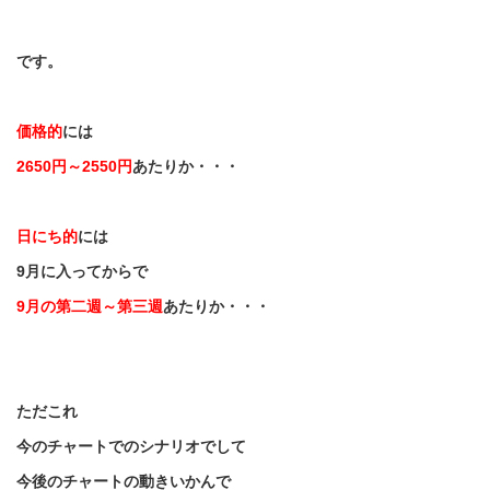
です。
価格的
には
2650
円～
2550
円
あたりか・・・
日にち的
には
9
月に入ってからで
9
月の第二週～第三週
あたりか・・・
ただこれ
今のチャートでのシナリオでして
今後のチャートの動きいかんで