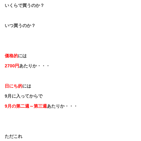
いくらで買うのか？
いつ買うのか？
価格的
には
2700
円
あたりか・・・
日にち的
には
9
月に入ってからで
9
月の第二週～第三週
あたりか・・・
ただこれ