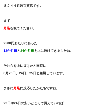
８２４４近鉄百貨店です。
まず
月足
を観てください。
2500
円あたりにあった
12
か月線
と
24
か月線
を上に抜けてきましたね。
それらを上に抜けたと同時に
8
月
23
日、
24
日、
25
日と急騰しています。
まさに
月足
に反応したかたちですね。
23
日や
24
日の安いところで買えていれば