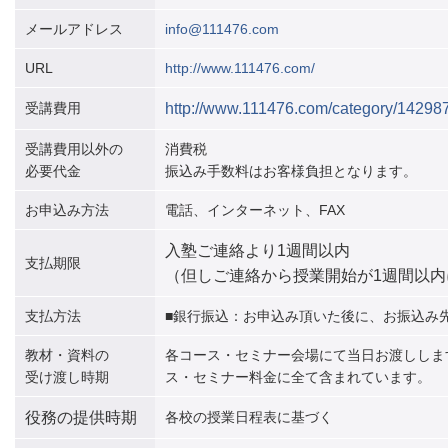
メールアドレス
info@111476.com
URL
http://www.111476.com/
受講費用
http://www.111476.com/category/14298
受講費用以外の
消費税
必要代金
振込み手数料はお客様負担となります。
お申込み方法
電話、インターネット、
FAX
入塾ご連絡より
1
週間以内
支払期限
（但しご連絡から授業開始が
1
週間以内
支払方法
■
銀行振込
：
お申込み頂いた後に、お振込み
教材・資料の
各コース・セミナー会場にて当日お渡ししま
受け渡し時期
ス・セミナー料金に全て含まれています。
役務の提供時期
各校の授業日程表に基づく