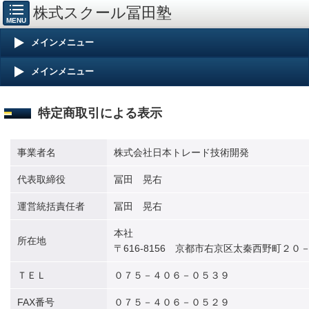
株式スクール冨田塾
MENU
メインメニュー
メインメニュー
特定商取引による表示
事業者名
株式会社日本トレード技術開発
代表取締役
冨田
晃右
運営統括責任者
冨田
晃右
本社
所在地
〒
616-8156
京都市右京区太秦西野町２０
ＴＥＬ
０７５－４０６－０５３９
FAX
番号
０７５－４０６－０５２９