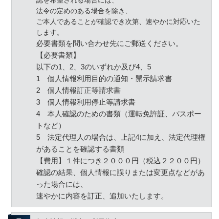
認を希望される場合には、
法令の定めのある場合を除き、
ご本人であることが確認でき次第、速やかに対応いた
します。
必要書類を問い合わせ先にご郵送ください。
【必要書類】
以下の
1
、
2
、
3
のいずれか及び
4
、
5
1
個人情報利用目的の通知・開示請求書
2
個人情報訂正等請求書
3
個人情報利用停止等請求書
4
本人確認のための書類（運転免許証、パスポー
トなど）
5
法定代理人の場合は、上記
4
に加え、法定代理権
があることを確認する書類
【費用】１件につき２０００円（税込２２００円）
確認の結果、個人情報に誤りまたは変更点などがあ
った場合には、
速やかに内容を訂正、追加いたします。